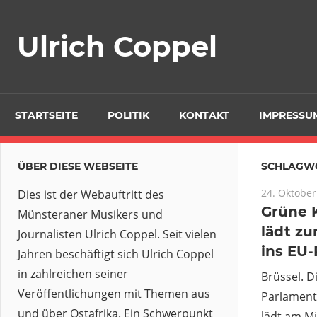
Zum
Inhalt
Ulrich Coppel
springen
STARTSEITE
POLITIK
KONTAKT
IMPRESSU
ÜBER DIESE WEBSEITE
SCHLAGW
24. Oktober
Dies ist der Webauftritt des
Grüne 
Münsteraner Musikers und
lädt zu
Journalisten Ulrich Coppel. Seit vielen
ins EU
Jahren beschäftigt sich Ulrich Coppel
in zahlreichen seiner
Brüssel. 
Veröffentlichungen mit Themen aus
Parlament
und über Ostafrika. Ein Schwerpunkt
lädt am Mi