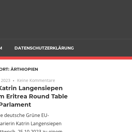
M
DATENSCHUTZERKLÄRUNG
ORT:
ÄRTHIOPIEN
 2023
Keine Kommentare
Katrin Langensiepen
m Eritrea Round Table
-Parlament
Die deutsche Grüne EU-
arierin Katrin Langensiepen
ttwoch, 25.10.2023 zu einem