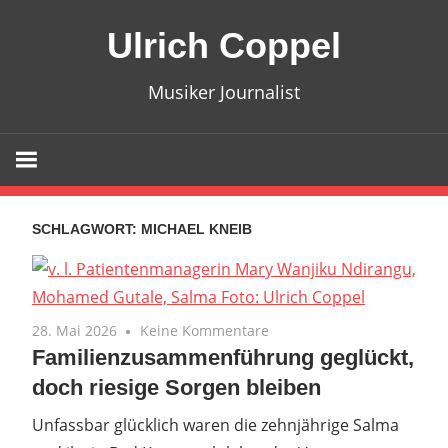
Zum
Ulrich Coppel
Inhalt
springen
Musiker Journalist
SCHLAGWORT:
MICHAEL KNEIB
28. Mai 2026
Keine Kommentare
Familienzusammenführung geglückt,
doch riesige Sorgen bleiben
Unfassbar glücklich waren die zehnjährige Salma