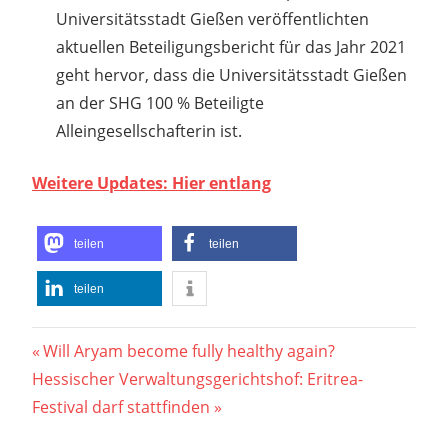
Universitätsstadt Gießen veröffentlichten
aktuellen Beteiligungsbericht für das Jahr 2021
geht hervor, dass die Universitätsstadt Gießen
an der SHG 100 % Beteiligte
Alleingesellschafterin ist.
Weitere Updates: Hier entlang
teilen
teilen
teilen
Beitragsnavigation
Vorheriger
Will Aryam become fully healthy again?
Nächster
Beitrag:
Hessischer Verwaltungsgerichtshof: Eritrea-
Beitrag:
Festival darf stattfinden