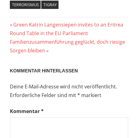
TERRORISMUS
TIGRAY
Beitragsnavigation
Vorheriger
Green Katrin Langensiepen invites to an Eritrea
Beitrag:
Round Table in the EU Parliament
Nächster
Familienzusammenführung geglückt, doch riesige
Beitrag:
Sorgen bleiben
KOMMENTAR HINTERLASSEN
Deine E-Mail-Adresse wird nicht veröffentlicht.
Erforderliche Felder sind mit
*
markiert
Kommentar
*